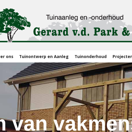
er ons
Tuinontwerp en Aanleg
Tuinonderhoud
Projecte
m van vakmens