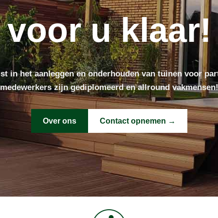
voor u klaar!
alist in het aanleggen en onderhouden van tuinen voor par
medewerkers zijn gediplomeerd en allround vakmensen
Over ons
Contact opnemen →